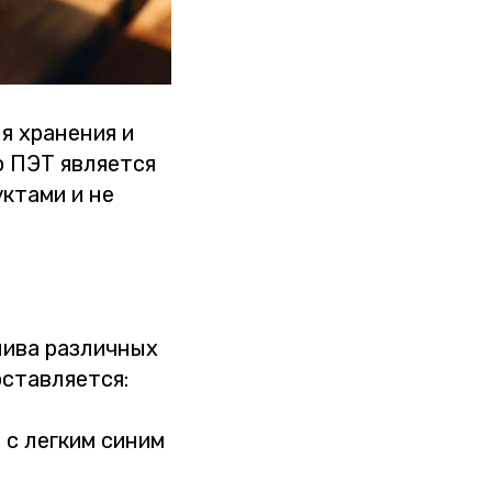
я хранения и
о ПЭТ является
ктами и не
лива различных
оставляется:
 с легким синим