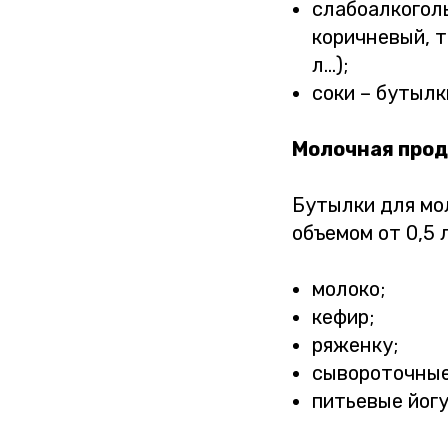
слабоалкогол
коричневый, т
л...);
соки – бутылк
Молочная про
Бутылки для мо
объемом от 0,5 
молоко;
кефир;
ряженку;
сывороточные
питьевые йог