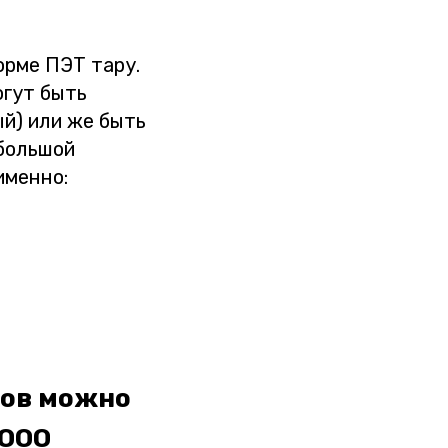
орме ПЭТ тару.
огут быть
ый) или же быть
большой
именно:
мов можно
 ООО