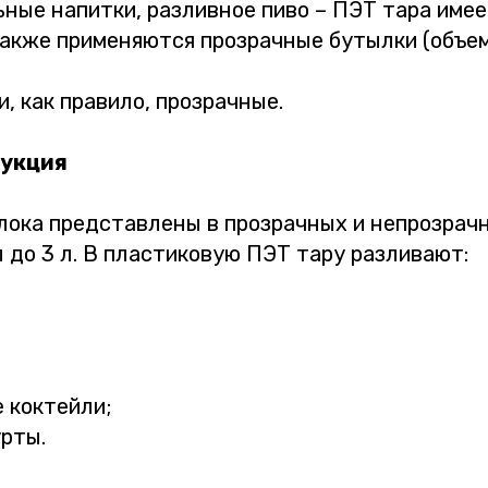
ьные напитки, разливное пиво – ПЭТ тара име
акже применяются прозрачные бутылки (объемы 
и, как правило, прозрачные.
дукция
лока представлены в прозрачных и непрозрач
л до 3 л. В пластиковую ПЭТ тару разливают:
 коктейли;
урты.