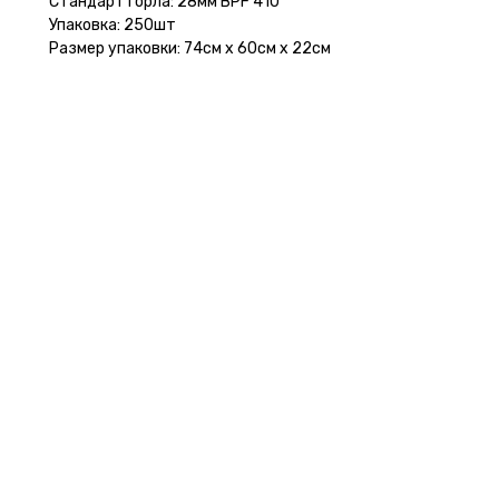
Стандарт горла: 28мм BPF 410
Упаковка: 250шт
Размер упаковки: 74см х 60см х 22см