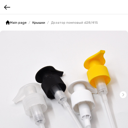
Main page
Крышки
Дозатор помповый d28/415